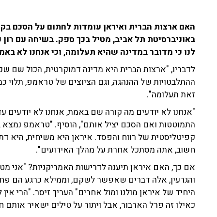
האם ארצות הברית ואיראן עומדות לחתום על הסכם בקרוב
לנו כי מדובר במדינה שהיא תעלומה, וכי אנחנו לא בא
לדבריו, "ארצות הברית היא מדינה דמוקרטית, הכול שם שקו
ההתלבטויות של ההנהגה, וגם הציוצים של טראמפ, תלוי כ
זאת תעלומה".
"אנחנו לא יודעים מה קורה שם באמת, אנחנו לא יודעים ע
התמוטטות ואם הסכם יציל אותם", הוסיף. "טראמפ נמצא במ
קפיטליסטית של רווח והפסד. איראן היא משיחית, היא דת
חשוב, אתה מסתכל אחרת על מהלך האירועים".
אם כך, האם איראן תיענה לדרישות האמריקניות? "אני מטיל
והגרעין, אלה דברים שאפשר לשקם, וממילא כרגע הם פחות
היחיד של איראן מולנו ומול אחרים" העריך זיסר. "הרי אי
כאילו זה פרל הארבור, אבל ויתור על טילים ישאיר אותם ח