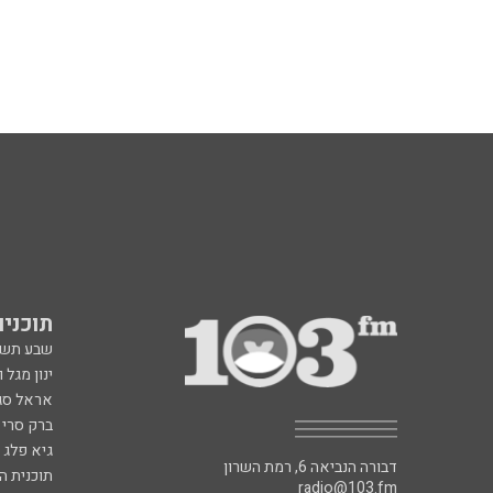
תוכניות fm
שבע תש
ינון מגל 
אראל סג"
ברק סרי 
גיא פלג
דבורה הנביאה 6, רמת השרון
תוכנית ה
radio@103.fm