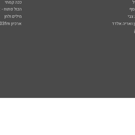
ל
ככה קמתי
סף
הכול פתוח - א
 צבי
מילים ולחן
ן ואריה אלדד
ארכיון 103fm