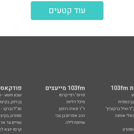
עוד קטעים
103
103fm מייעצים
פודקאסט
ע
פרופ' רפי קרסו
שבע תשע - 
ובן כספית
מיכל דליות
בן וינון, בקיצו
ל ואיל ברקוביץ'
ד"ר מאיה רוזמן
סג"ל וברקו -
ואלי אוחנה
הרב אפרים בן צבי
ספורט, בקיצו
שיחות לילה
שניים עד ארב
ספורט
קרסו יוצא לא