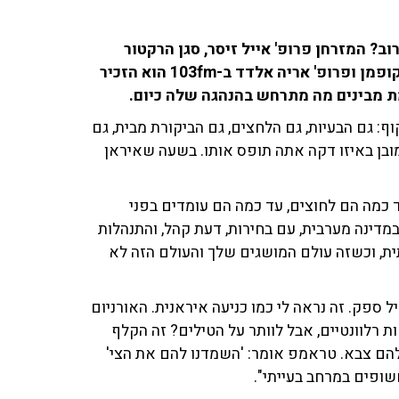
? המזרחן פרופ' אייל זיסר, סגן הרקטור
באוניברסיטת תל אביב, מטיל בכך ספק. בשיחה עם רון קופמן ופרופ' אריה אלדד ב-103fm הוא הזכיר
מת מבינים מה מתרחש בהנהגה שלה כיום.
ף: גם הבעיות, גם הלחצים, גם הביקורת מבית, גם
מובן באיזו דקה אתה תופס אותו. בשעה שאיראן
ד כמה הם לחוצים, עד כמה הם עומדים בפני
דינה מערבית, עם בחירות, דעת קהל, והתנהלות
ית, וכשזה עולם המושגים שלך והעולם הזה לא
 ספק. זה נראה לי כמו כניעה איראנית. האורניום
 רלוונטיים, אבל לוותר על הטילים? זה הקלף
ן להם צבא. טראמפ אומר: 'השמדנו להם את הצי'
שופים במרחב בעייתי".