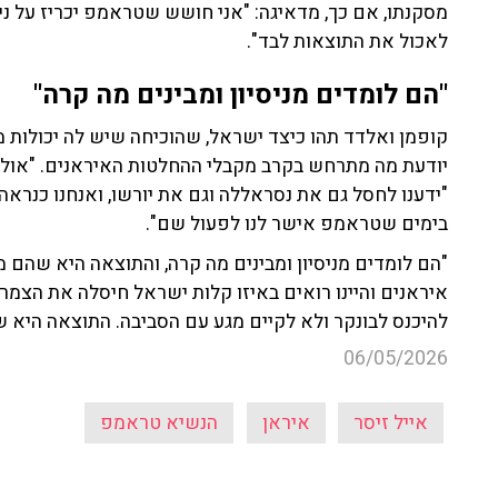
מסקנתו, אם כך, מדאיגה: "אני חושש שטראמפ יכריז על ניצ
לאכול את התוצאות לבד".
"הם לומדים מניסיון ומבינים מה קרה"
קופמן ואלדד תהו כיצד ישראל, שהוכיחה שיש לה יכולות מו
יודעת מה מתרחש בקרב מקבלי ההחלטות האיראנים. "אולי מ
"ידענו לחסל גם את נסראללה וגם את יורשו, ואנחנו כנראה
בימים שטראמפ אישר לנו לפעול שם".
"הם לומדים מניסיון ומבינים מה קרה, והתוצאה היא שהם מת
איראנים והיינו רואים באיזו קלות ישראל חיסלה את הצמר
להיכנס לבונקר ולא לקיים מגע עם הסביבה. התוצאה היא
06/05/2026
אייל זיסר
איראן
הנשיא טראמפ