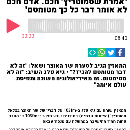
"אמרת שסמוטריץ' חכם. אדם חכם
לא אומר דבר כל כך מטומטם"
00:00
08:40
המאזין הגיב לסערת שר האוצר ושאל: "זה לא
דבר מטומטם להגיד?" • גיא פלג השיב: "זה לא
מטימטום. זה מאידיאולוגיה חשוכה ותפיסת
עולם איומה"
המאזין שוחח עם גיא פלג ב-103fm על דבריו של שר האוצר בצלאל
סמוטריץ' (הציונות הדתית) בתוכנית שבע תשע ב-103fm כי
הטבח
פחות חמור מהישיבה בממשלה עם מנסור עבאס.
המאזין ציין כי "אמרת על סמוטריץ' שהוא חכם. בן אדם חכם לא אומר דבר