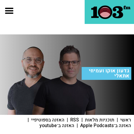
גדעון אוקו ועמיחי
אתאלי
ראשי
|
תוכניות מלאות
|
RSS
|
האזנה בספוטיפיי
|
האזנה ב־Apple Podcasts
|
האזנה ב־youtube