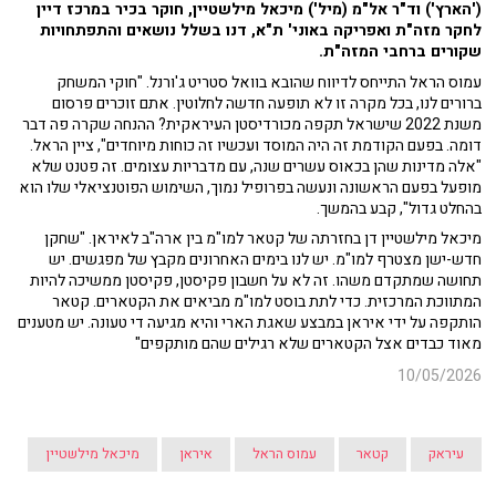
('הארץ') וד"ר אל"מ (מיל') מיכאל מילשטיין, חוקר בכיר במרכז דיין
לחקר מזה"ת ואפריקה באוני' ת"א, דנו בשלל נושאים והתפתחויות
שקורים ברחבי המזה"ת.
עמוס הראל התייחס לדיווח שהובא בוואל סטריט ג'ורנל. "חוקי המשחק
ברורים לנו, בכל מקרה זו לא תופעה חדשה לחלוטין. אתם זוכרים פרסום
משנת 2022 שישראל תקפה מכורדיסטן העיראקית? ההנחה שקרה פה דבר
דומה. בפעם הקודמת זה היה המוסד ועכשיו זה כוחות מיוחדים", ציין הראל.
"אלה מדינות שהן בכאוס עשרים שנה, עם מדבריות עצומים. זה פטנט שלא
מופעל בפעם הראשונה ונעשה בפרופיל נמוך, השימוש הפוטנציאלי שלו הוא
בהחלט גדול", קבע בהמשך.
מיכאל מילשטיין דן בחזרתה של קטאר למו"מ בין ארה"ב לאיראן. "שחקן
חדש-ישן מצטרף למו"מ. יש לנו בימים האחרונים מקבץ של מפגשים. יש
תחושה שמתקדם משהו. זה לא על חשבון פקיסטן, פקיסטן ממשיכה להיות
המתווכת המרכזית. כדי לתת בוסט למו"מ מביאים את הקטארים. קטאר
הותקפה על ידי איראן במבצע שאגת הארי והיא מגיעה די טעונה. יש מטענים
מאוד כבדים אצל הקטארים שלא רגילים שהם מותקפים"
10/05/2026
עיראק
קטאר
עמוס הראל
איראן
מיכאל מילשטיין