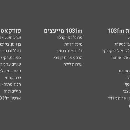
103
103fm מייעצים
פודקאסט
ע
פרופ' רפי קרסו
שבע תשע - 
ובן כספית
מיכל דליות
בן וינון, בקיצו
ל ואיל ברקוביץ'
ד"ר מאיה רוזמן
סג"ל וברקו -
ואלי אוחנה
הרב אפרים בן צבי
ספורט, בקיצו
שיחות לילה
שניים עד ארב
ספורט
קרסו יוצא לא
ל
ככה קמתי
סף
הכול פתוח - א
 צבי
מילים ולחן
ן ואריה אלדד
ארכיון 103fm