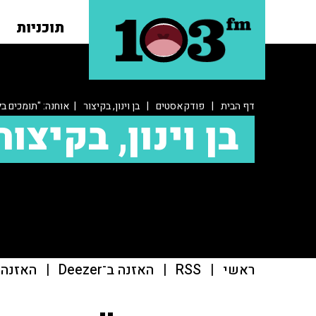
תוכניות
דף הבית
|
פודקאסטים
|
בן וינון, בקיצור
| אוחנה: "תומכים בלי
בן וינון, בקיצור
ראשי
|
RSS
|
האזנה ב־Deezer
|
האזנה ב־t Addict