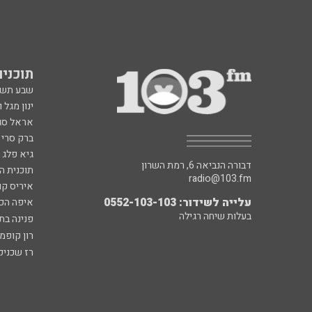
תוכניות fm
שבע תש
ינון מגל 
אראל סג"
ברק סרי 
גיא פלג
דבורה הנביאה 6, רמת השרון
תוכנית ה
radio@103.fm
איריס קו
עלייה לשידור: 0552-103-103
איפה הכ
בעלות שיחה רגילה
פנינה בת
רון קופמ
רז שכניק