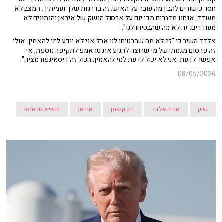
חסר כישורים להבין מה עובר על האיש. זה בדרגות שלך ועמיתיך. המצב לא
מעודד. אנחנו מדברים מדי יום על ארסנל הנשק של איראן והנתונים לא
מעודדים. זה לא מה שהבטיחו לנו".
אלדד השיב כי "זה לא מה שהבטיחו לנו אבל אני לא יודע למי להאמין. אולי
זה פרסום מגמתי של מי שרוצה להניע את טראמפ לתקיפה נוספת, אי
אפשר לדעת. אני לא יכול לדעת למי להאמין. הכול זה דיסאינפורמציה".
08/05/2026
נשק
אריה אלדד
רון קופמן
איראן
הנשיא טראמפ