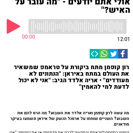
אולי אתם יודעים - "מה עובר על
האיש?"
00:00
12:01
רון קופמן מתח ביקורת על טראמפ שמשאיר
את העולם במתח באיראן: "הנתונים לא
מעודדים" • אריה אלדד הגיב: "אני לא יכול
לדעת למי להאמין"
מה עשה לרון קופמן ואריה אלדד את השבוע? מה הרס להם את
השבוע? השניים שוחחו על ארסנל הנשק של איראן ונשמעו בעיקר
מודאגים.
קופמן התייחס לטראמפ והתקשה להבין את מדיניותו או את כוונותיו: "אני