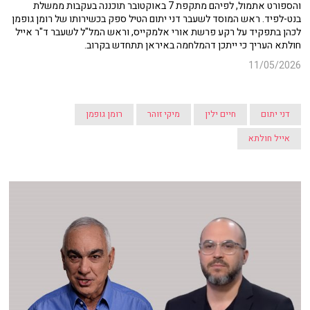
והספורט אתמול, לפיהם מתקפת 7 באוקטובר תוכננה בעקבות ממשלת
בנט-לפיד. ראש המוסד לשעבר דני יתום הטיל ספק בכשירותו של רומן גופמן
לכהן בתפקיד על רקע פרשת אורי אלמקייס, וראש המל"ל לשעבר ד"ר אייל
חולתא העריך כי ייתכן דהמלחמה באיראן תתחדש בקרוב.
11/05/2026
דני יתום
חיים ילין
מיקי זוהר
רומן גופמן
אייל חולתא