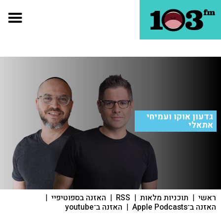
גדעון אוקו ועמיחי
אתאלי
ראשי
|
תוכניות מלאות
|
RSS
|
האזנה בספוטיפיי
|
האזנה ב־Apple Podcasts
|
האזנה ב־youtube