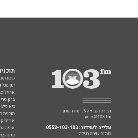
תוכניות fm
שבע תש
ינון מגל 
אראל סג"
ברק סרי 
גיא פלג
דבורה הנביאה 6, רמת השרון
תוכנית ה
radio@103.fm
איריס קו
עלייה לשידור: 0552-103-103
איפה הכ
בעלות שיחה רגילה
פנינה בת