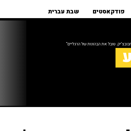
פודקאסטים
שבת עברית
בובצ'יק. טובל את הבהונות של הרגליים"
ע