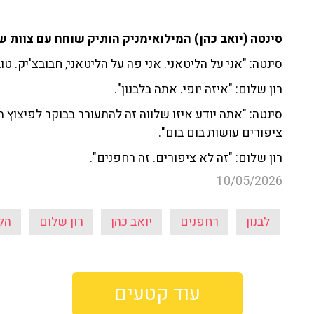
סינטה (יואב כהן) המילואימניק הותיק שוחח עם צוות שניים עד ארבע ב-
סינטה: "אני על הליטאני. אני פה על הליטאני, חבובצ'יק. ט
רון שלום: "איזה יופי. אתה בלבנון".
סינטה: "אתה יודע איזו שלווה זה להתעורר בבוקר לפיצוץ ה
ציפורים עושות בום בום".
רון שלום: "זה לא ציפורים. זה רחפנים".
10/05/2026
לבנון
רחפנים
יואב כהן
רון שלום
הל
עוד קטעים