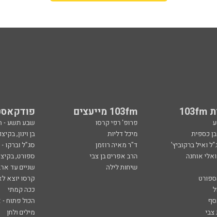
103
103fm מייעצים
פודקאסט
ע
פרופ' רפי קרסו
שבע תשע - 
ובן כספית
מיכל דליות
בן וינון, בקיצו
ל ואיל ברקוביץ'
ד"ר מאיה רוזמן
סג"ל וברקו -
ואלי אוחנה
הרב אפרים בן צבי
ספורט, בקיצו
שיחות לילה
שניים עד ארב
ספורט
קרסו יוצא לא
ל
ככה קמתי
סף
הכול פתוח - א
 צבי
מילים ולחן