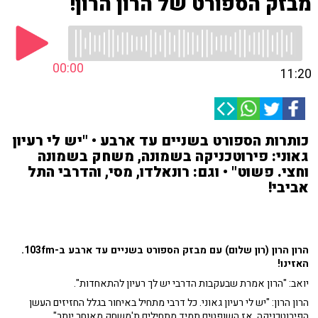
מבזק הספורט של הרון הרון!
00:00
11:20
כותרות הספורט בשניים עד ארבע • "יש לי רעיון
גאוני: פירוטכניקה בשמונה, משחק בשמונה
וחצי. פשוט" • וגם: רונאלדו, מסי, והדרבי התל
אביבי!
הרון הרון (רון שלום) עם מבזק הספורט בשניים עד ארבע ב-103fm.
האזינו!
יואב: "הרון אמרת שבעקבות הדרבי יש לך רעיון להתאחדות".
הרון הרון: "יש לי רעיון גאוני. כל דרבי מתחיל באיחור בגלל החזיזים העשן
הפירוטכניקה. אז השופטים תמיד מתחילים ת'משחק מאוחר יותר".