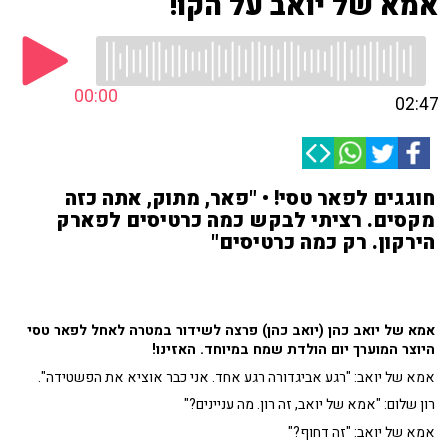
אמא של יואב על הקו!
00:00
02:47
חוגגים לפאר טסי! • "פאר, מתוק, אתה כזה
מקסים. רציתי לבקש כמה כרטיסים לפארק
הירקון. רק כמה כרטיסים"
אמא של יואב כהן (יואב כהן) פרצה לשידור במטרה לאחל לפאר טסי
היוצר המוערך יום הולדת שמח במיוחד. האזינו!
אמא של יואב: "רגע אביגדורה רגע אחד. אני כבר אוציא את הפשטידה".
רון שלום: "אמא של יואב, זה רון. מה עניינים?"
אמא של יואב: "זה דחוף?"