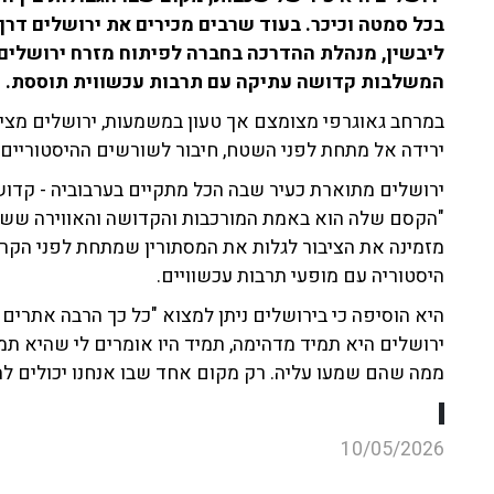
בכל סמטה וכיכר. בעוד שרבים מכירים את ירושלים דרך
ליבשין, מנהלת ההדרכה בחברה לפיתוח מזרח ירושלים,
המשלבות קדושה עתיקה עם תרבות עכשווית תוססת.
במרחב גאוגרפי מצומצם אך טעון במשמעות, ירושלים מציע
ירידה אל מתחת לפני השטח, חיבור לשורשים ההיסטוריים 
ירושלים מתוארת כעיר שבה הכל מתקיים בערבוביה - קדושה, 
"הקסם שלה הוא באמת המורכבות והקדושה והאווירה ששהכ
מזמינה את הציבור לגלות את המסתורין שמתחת לפני הקר
היסטוריה עם מופעי תרבות עכשוויים.
היא ה
וסיפה כי בירושלים ניתן למצוא "
כל כך הרבה אתרים 
ירושלים היא תמיד מדהימה, תמיד היו אומרים לי שהיא תמ
ממה שהם שמעו עליה.
רק מקו
ם אחד שבו אנחנו יכולים ל
10/05/2026