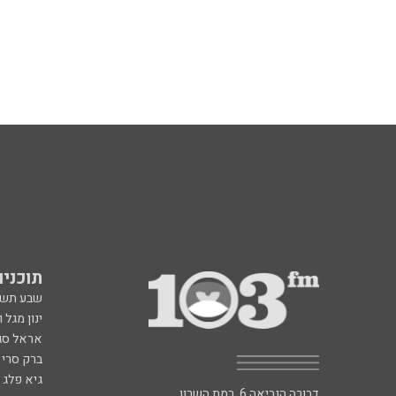
תוכניות fm
שבע תש
ינון מגל 
אראל סג"
ברק סרי 
גיא פלג
דבורה הנביאה 6, רמת השרון