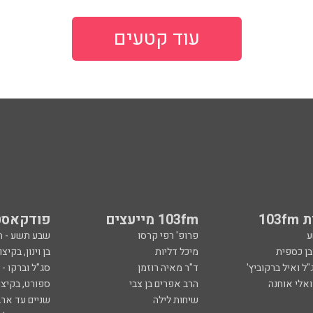
עוד קטעים
103
103fm מייעצים
פודקאסט
ע
פרופ' רפי קרסו
שבע תשע - 
ובן כספית
מיכל דליות
בן וינון, בקיצו
ל ואיל ברקוביץ'
ד"ר מאיה רוזמן
סג"ל וברקו -
ואלי אוחנה
הרב אפרים בן צבי
ספורט, בקיצו
שיחות לילה
שניים עד ארב