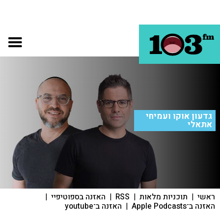
גדעון אוקו ועמיחי
אתאלי
ראשי
|
תוכניות מלאות
|
RSS
|
האזנה בספוטיפיי
|
האזנה ב־Apple Podcasts
|
האזנה ב־youtube