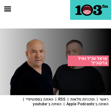
אראל סג"ל ואיל
ברקוביץ'
ראשי
|
תוכניות מלאות
|
RSS
|
האזנה בספוטיפיי
|
האזנה ב־Apple Podcasts
|
האזנה ב־youtube