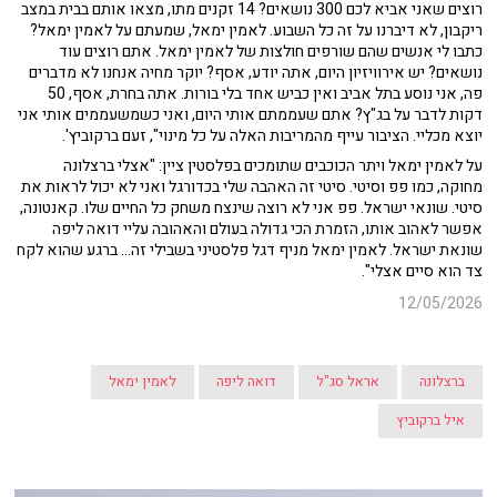
רוצים שאני אביא לכם 300 נושאים? 14 זקנים מתו, מצאו אותם בבית במצב
ריקבון, לא דיברנו על זה כל השבוע. לאמין ימאל, שמעתם על לאמין ימאל?
כתבו לי אנשים שהם שורפים חולצות של לאמין ימאל. אתם רוצים עוד
נושאים? יש אירוויזיון היום, אתה יודע, אסף? יוקר מחיה אנחנו לא מדברים
פה, אני נוסע בתל אביב ואין כביש אחד בלי בורות. אתה בחרת, אסף, 50
דקות לדבר על בג"ץ? אתם שעממתם אותי היום, ואני כשמשעממים אותי אני
יוצא מכליי. הציבור עייף מהמריבות האלה על כל מינוי", זעם ברקוביץ'.
על לאמין ימאל ויתר הכוכבים שתומכים בפלסטין ציין: "אצלי ברצלונה
מחוקה, כמו פפ וסיטי. סיטי זה האהבה שלי בכדורגל ואני לא יכול לראות את
סיטי. שונאי ישראל. פפ אני לא רוצה שינצח משחק כל החיים שלו. קאנטונה,
אפשר לאהוב אותו, הזמרת הכי גדולה בעולם והאהובה עליי דואה ליפה
שונאת ישראל. לאמין ימאל מניף דגל פלסטיני בשבילי זה... ברגע שהוא לקח
צד הוא סיים אצלי".
12/05/2026
ברצלונה
אראל סג"ל
דואה ליפה
לאמין ימאל
איל ברקוביץ