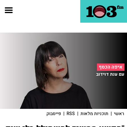
איפה הכסף
עם ענת דוידוב
ראשי
|
תוכניות מלאות
|
RSS
|
פייסבוק