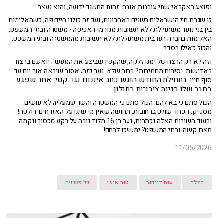
ופוצע באקראי שתי עוברות אורח. זהות החשוד ידועה, והוא נעצר.
זו שגרת חיי הישראלים בשנים האחרונות, ועם זה כולנו חיים פה, כשהאלימות
בין בני נוער משתוללת ללא תשובות מגורמי האכיפה - משטרה ובתי המשפט,
האלימות בחברה הערבית משתוללת ללא תשובות מהמשטרה ובתי המשפט,
והכול כאילו בסדר.
וזה לא רק הרצח של ימנו זלקה, שהקטין שביצע את המעשה יואשם ברצח
באדישות. נסיבות מחמירות? ברור שלא. נער כזה, אסור שיראה אור יום עד
בתחילת החודש הוגש כתב אישום נגד קטין אחר שפגע
סוף חייו.
בחבר שלו בגינה ציבורית בחולון.
הכול סתם כי בא להם. הכול סתם כי המשטרה והשר שמעליה לא עושים
מספיק. הפחד שולט ברחובות, תחושה שאין מי שיגן על האזרחים. רולטה!
ובעוד השורות האלה נכתבות, נער בן 16 מלוד נורה על רקע סכסוך ונקמה,
מצבו קשה. ובתי המשפט? ימשיכו לרחם!
11/05/2026
רמלה
ענת דוידוב
טור אישי
גל פשיעה