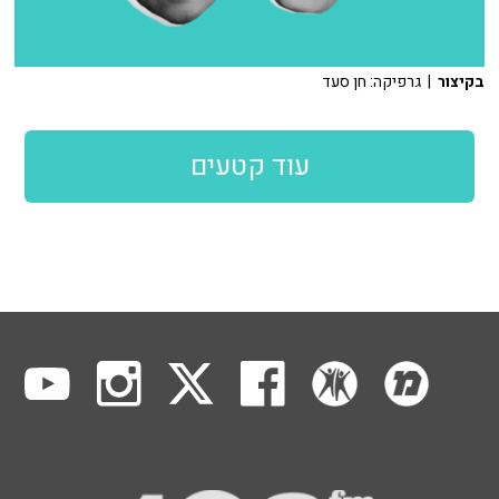
בקיצור
| גרפיקה: חן סעד
עוד קטעים