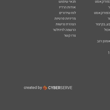
הפודקאסט
תנאי שימוש
ר
אודות הרדיו
 הפודקאסט
לוח שידורים
ר
מדיניות פרטיות
ע, בקיצור
הצהרת נגישות
כול
הרשמה לניוזלטר
צרו קשר
מנון רגב
created by
CYBER
SERVE