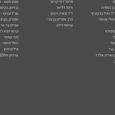
ע
פרופ' רפי קרסו
שבע תשע - 
ובן כספית
מיכל דליות
בן וינון, בקיצו
ל ואיל ברקוביץ'
ד"ר מאיה רוזמן
סג"ל וברקו -
ואלי אוחנה
הרב אפרים בן צבי
ספורט, בקיצו
שיחות לילה
שניים עד ארב
ספורט
קרסו יוצא לא
ל
ככה קמתי
סף
הכול פתוח - א
 צבי
מילים ולחן
ן ואריה אלדד
ארכיון 103fm