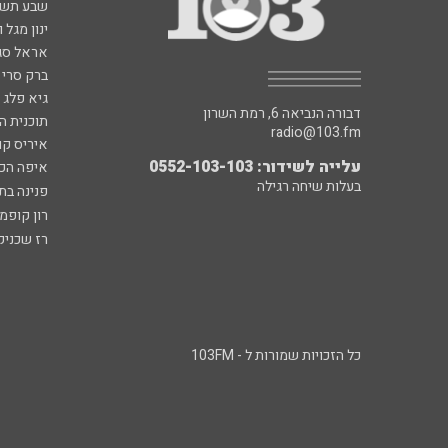
שבע תש
ינון מגל 
אראל סג"
ברק סרי 
גיא פלג
דבורה הנביאה 6, רמת השרון
תוכנית ה
radio@103.fm
איריס קו
עלייה לשידור: 0552-103-103
איפה הכ
בעלות שיחה רגילה
פנינה בת
רון קופמ
רז שכניק
כל הזכויות שמורות ל - 103FM