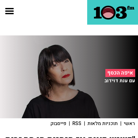
איפה הכסף
עם ענת דוידוב
ראשי
|
תוכניות מלאות
|
RSS
|
פייסבוק