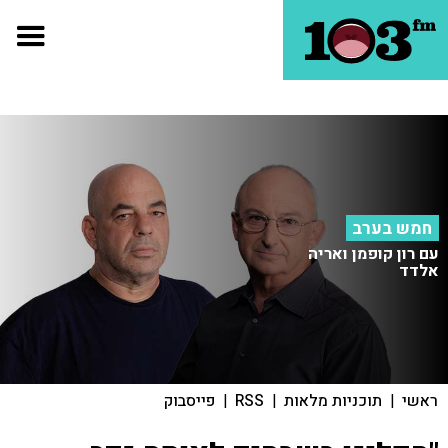
חמש בערב
עם רון קופמן ואריה
אלדד
ראשי
|
תוכניות מלאות
|
RSS
|
פייסבוק