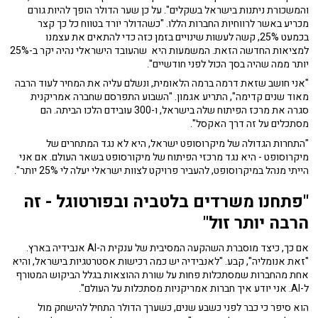
והמשכורת ניתנות בישראל בשקלים". על כן שער הדולר הופך להיות גורם
מכריע באשר לרווחיות החברות הללו. "כשהדולר יורד בטווח כל כך קצר
בכמעט 25%, קשה לעשות שינויים בזמן כזה כדי להתאים את עצמנו
למציאות החדשה הזאת. המשמעות היא שהעובד הישראלי נהיה יקר ב-25%
יותר ממה שהיה בסך הכול לפני חודשיים".
"אני חושב ש
זאת דרמה ברמה הלאומית, ונשלם עליה את המחיר לעוד הרבה
מאוד שנים קדימה", התריע אגמון. "השבוע התפרסם שחברה אמריקנית
סגרה את מרכז הפיתוח שלה בישראל, ו-300 עובידם הלכו הביתה. הם
מסתכלים על זה דרך האקסל".
"התחרות הגדולה של מיקרוסופט ישראל, היא לא נגד המתחרים של
מיקרוסופט - היא נגד מרכזי הפיתוח של מיקורסופט בשאר העולם. אם אני
הייתי מנהל במיקרוסופט, להעביר פרויקט לצוות ישראלי יעלה לי 25% יותר".
"פתחנו משרדים בלטביה ובפורטוגל - זה
הרבה יותר זול"
אם כך, כיצד מוסברת השהקעה המסיבית של ענקית ה-AI אנבידיה בארץ.
"זאת אנומליה", קבע. "לאנבידיה יש כמה רכישות אסטרטגיות בישראל, והיא
אחת מהחברות שמסתכלות פחות על שורת ההוצאות בגלל הביקוש המטורף
ל-AI. אני יודע איך חברות אמריקניות מסתכלות על העולם".
הוא סיפר כי כבר לפני כשבע שנים, כשערך הדולר התחיל להישחק מול