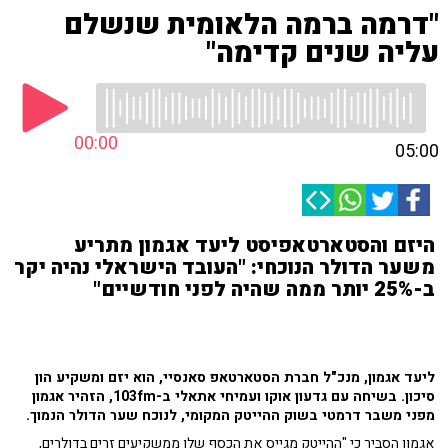
"דרמה ברמה הלאומית שנשלם
עליה שנים קדימה"
00:00
05:00
היזם והסטארטאפיסט ליעד אגמון מתריע
משער הדולר הנוכחי: "העובד הישראלי נהיה יקר
ב-25% יותר ממה שהיה לפני חודשיים"
ליעד אגמון, מנכ"ל חברת הסטארטאפ סאנסיי, הוא יזם ומשקיע הון
סיכון. בשיחה עם
גדעון
א
וקו ועמיחי אתאלי ב-103fm, הזהיר אגמון
מפני משבר דרמטי בשוק ההייטק המקומי, לנוכח שער הדולר הנמוך.
אגמון הסביר כי "ההייטק מגייס את הכסף שלו ממשקיעים זרים בדולרים,