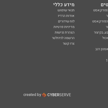
ים
מידע כללי
הפודקאסט
תנאי שימוש
ר
אודות הרדיו
 הפודקאסט
לוח שידורים
ר
מדיניות פרטיות
ע, בקיצור
הצהרת נגישות
כול
הרשמה לניוזלטר
צרו קשר
מנון רגב
created by
CYBER
SERVE