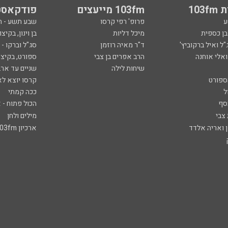
103
103fm מייעצים
פודקאסט
ע
פרופ' רפי קרסו
שבע תשע - 
ובן כספית
מיכל דליות
בן וינון, בקיצו
ל ואיל ברקוביץ'
ד"ר מאיה רוזמן
סג"ל וברקו -
ואלי אוחנה
הרב אפרים בן צבי
ספורט, בקיצו
שיחות לילה
שניים עד ארב
ספורט
קרסו יוצא לא
ל
ככה קמתי
סף
הכול פתוח - א
 צבי
מילים ולחן
ן ואריה אלדד
ארכיון 103fm