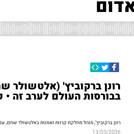
דום
רונן ברקוביץ' (אלטשולר ש
בבורסות העולם לערב זה • פ
רונן ברקוביץ', מנהל מחלקת קרנות נאמנות באלטשולר שחם, עם פ
13/05/2026