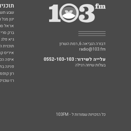
תוכניות fm
שבע תש
ינון מגל 
אראל סג"
ברק סרי 
גיא פלג
דבורה הנביאה 6, רמת השרון
תוכנית ה
radio@103.fm
איריס קו
עלייה לשידור: 0552-103-103
איפה הכ
בעלות שיחה רגילה
פנינה בת
רון קופמ
רז שכניק
כל הזכויות שמורות ל - 103FM