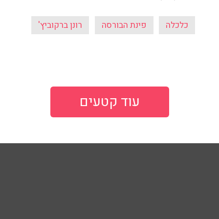
כלכלה
פינת הבורסה
רונן ברקוביץ'
עוד קטעים