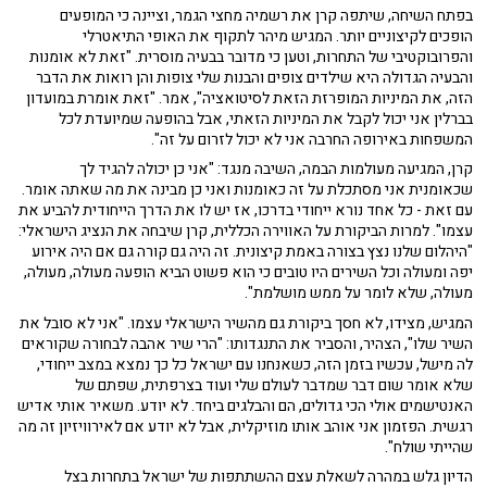
בפתח השיחה, שיתפה קרן את רשמיה מחצי הגמר, וציינה כי המופעים
הופכים לקיצוניים יותר. המגיש מיהר לתקוף את האופי התיאטרלי
והפרובוקטיבי של התחרות, וטען כי מדובר בבעיה מוסרית. "זאת לא אומנות
והבעיה הגדולה היא שילדים צופים והבנות שלי צופות והן רואות את הדבר
הזה, את המיניות המופרזת הזאת לסיטואציה", אמר. "זאת אומרת במועדון
בברלין אני יכול לקבל את המיניות הזאתי, אבל בהופעה שמיועדת לכל
המשפחות באירופה החרבה אני לא יכול לזרום על זה".
קרן, המגיעה מעולמות הבמה, השיבה מנגד: "אני כן יכולה להגיד לך
שכאומנית אני מסתכלת על זה כאומנות ואני כן מבינה את מה שאתה אומר.
עם זאת - כל אחד נורא ייחודי בדרכו, אז יש לו את הדרך הייחודית להביע את
עצמו". למרות הביקורת על האווירה הכללית, קרן שיבחה את הנציג הישראלי:
"היהלום שלנו נצץ בצורה באמת קיצונית. זה היה גם קורה גם אם היה אירוע
יפה ומעולה וכל השירים היו טובים כי הוא פשוט הביא הופעה מעולה, מעולה,
מעולה, שלא לומר על ממש מושלמת".
המגיש, מצידו, לא חסך ביקורת גם מהשיר הישראלי עצמו. "אני לא סובל את
השיר שלו", הצהיר, והסביר את התנגדותו: "הרי שיר אהבה לבחורה שקוראים
לה מישל, עכשיו בזמן הזה, כשאנחנו עם ישראל כל כך נמצא במצב ייחודי,
שלא אומר שום דבר שמדבר לעולם שלי ועוד בצרפתית, שפתם של
האנטישמים אולי הכי גדולים, הם והבלגים ביחד. לא יודע. משאיר אותי אדיש
רגשית. הפזמון אני אוהב אותו מוזיקלית, אבל לא יודע אם לאירוויזיון זה מה
שהייתי שולח".
הדיון גלש במהרה לשאלת עצם ההשתתפות של ישראל בתחרות בצל