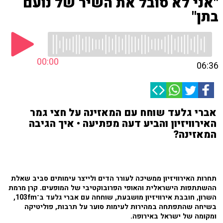
"אני לא סובל את השיר של נועם
בתן"
00:00
06:36
אברי גלעד שוחח עם המאזינה על חצי גמר
האירוויזיון והביע דעה מפתיעה • איך הגיבה
המאזינה?
תחרות האירוויזיון ממשיכה לעורר הדים ולייצר עימותים סביב שאלת
ההשתתפות הישראלית והאופי הפרובוקטיבי של המופעים. קרן מרמת
השרון, חובבת אירוויזיון מושבעת, שוחחה עם אברי גלעד ב־103fm,
בשיחה שהתפתחה במהירות לעימות סוער על תרבות, פוליטיקה
ומקומה של ישראל באירופה.