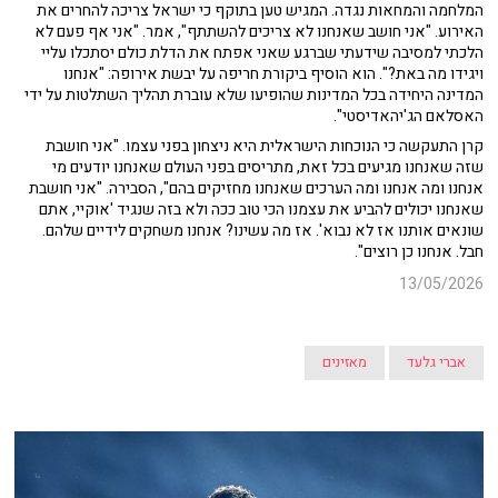
המלחמה והמחאות נגדה. המגיש טען בתוקף כי ישראל צריכה להחרים את
האירוע. "אני חושב שאנחנו לא צריכים להשתתף", אמר. "אני אף פעם לא
הלכתי למסיבה שידעתי שברגע שאני אפתח את הדלת כולם יסתכלו עליי
ויגידו מה באת?". הוא הוסיף ביקורת חריפה על יבשת אירופה: "אנחנו
המדינה היחידה בכל המדינות שהופיעו שלא עוברת תהליך השתלטות על ידי
האסלאם הג'יהאדיסטי".
קרן התעקשה כי הנוכחות הישראלית היא ניצחון בפני עצמו. "אני חושבת
שזה שאנחנו מגיעים בכל זאת, מתריסים בפני העולם שאנחנו יודעים מי
אנחנו ומה אנחנו ומה הערכים שאנחנו מחזיקים בהם", הסבירה. "אני חושבת
שאנחנו יכולים להביע את עצמנו הכי טוב ככה ולא בזה שנגיד 'אוקיי, אתם
שונאים אותנו אז לא נבוא'. אז מה עשינו? אנחנו משחקים לידיים שלהם.
חבל. אנחנו כן רוצים".
13/05/2026
אברי גלעד
מאזינים