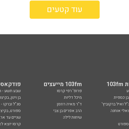
עוד קטעים
103
103fm מייעצים
פודקאסט
ע
פרופ' רפי קרסו
שבע תשע - 
ובן כספית
מיכל דליות
בן וינון, בקיצו
ל ואיל ברקוביץ'
ד"ר מאיה רוזמן
סג"ל וברקו -
ואלי אוחנה
הרב אפרים בן צבי
ספורט, בקיצו
שיחות לילה
שניים עד ארב
ספורט
קרסו יוצא לא