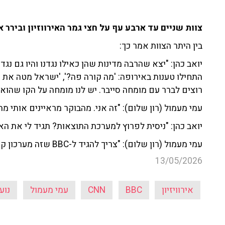
צוות שניים עד ארבע עף על חצי גמר האירווזיון ובירר
בין היתר הצוות אמר כך:
יואב כהן: "
יצא שהרבה מדינות שהן כאילו נגדנו והיו גם נג
התחילו טענות באירופה: 'מה קורה פה?', 'ישראל מטה את ה
רוצים לברר עם מומחה סייבר. יש לנו מומחה על הקו שהוא גם
עמי מעמול (רון שלום): "זה אני. מהבוקר מראיינים אותי מה-CNN, NBC, BBC"
יואב כהן: "ניסית לפרוץ למערכת התוצאות? תגיד לי את הא
עמי מעמול (רון שלום): "צריך להגיד ל-BBC שזה מערכון קומי, שלא ילכו להאג".
13/05/2026
אירוויזיון
BBC
CNN
עמי מעמול
נוע