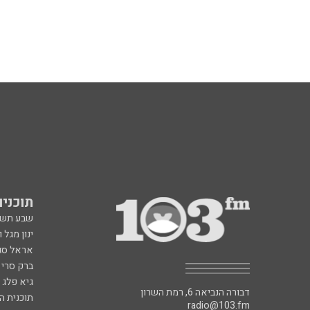
תוכניות fm
שבע תש
ינון מגל 
אראל סג"
ברק סרי 
גיא פלג
דבורה הנביאה 6, רמת השרון
תוכנית ה
radio@103.fm