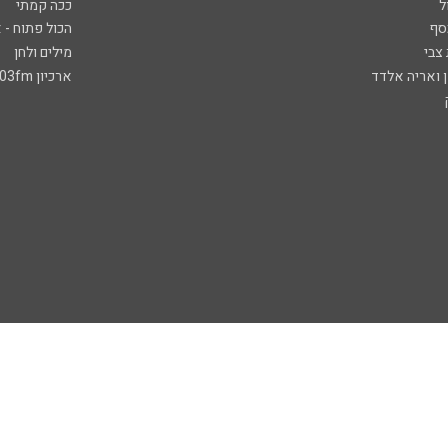
ל
ככה קמתי
סף
הכול פתוח - א
 צבי
מילים ולחן
ן ואריה אלדד
ארכיון 103fm