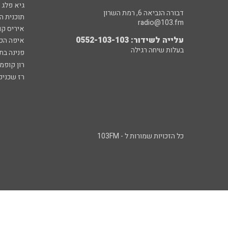
גיא פלג
דבורה הנביאה 6, רמת השרון
תוכנית ה
radio@103.fm
איריס קו
עלייה לשידור: 0552-103-103
איפה הכ
בעלות שיחה רגילה
פנינה בת
רון קופמ
רז שכניק
כל הזכויות שמורות ל - 103FM