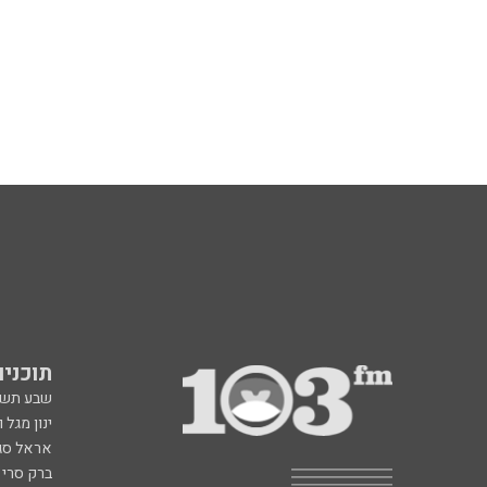
תוכניות fm
שבע תש
ינון מגל 
אראל סג"
ברק סרי 