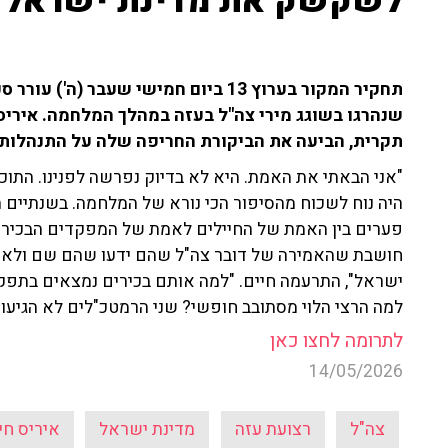
לשקשק את מדינת ישראל"
תחקיר המקור בערוץ 13 ביום חמישי שע
שנהרגו בשוגג מירי צה"ל בעזה במהלך המלחמה. איריס 
תקרית, הביעה את הביקורת החריפה שלה על התנהלות 
"אני הבאתי את האמת. היא לא בדיוק נפרשה לפנינו. התוכ
היה נוח לשכוח מהסיפור הכי נורא של המלחמה. בשנתיים האח
פערים בין האמת של החיילים לאמת של המפקדים הבכירים. 
חושבת שהאמירה של דובר צה"ל שהם ידעו שהם שם ולא 
ישראל", התרעמה חיים. "למה אותם בכירים נמצאים בתפק
למה הרצי הלוי מסתובב חופשי? שני הרמטכ"לים לא הגיעו 
לתרומה לחצו כאן
14/05/2026
צה"ל
רצועת עזה
מדינת ישראל
איריס חי