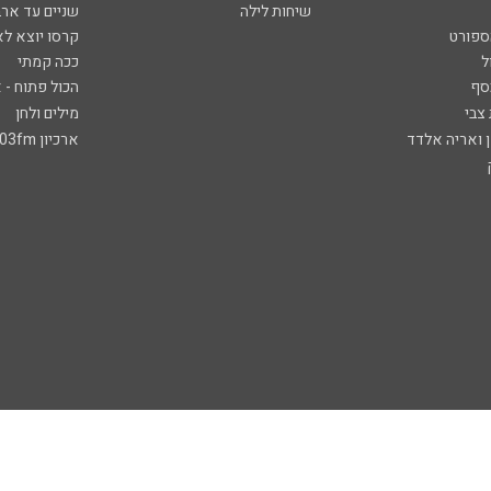
שיחות לילה
שניים עד ארב
ספורט
קרסו יוצא לא
ל
ככה קמתי
סף
הכול פתוח - א
 צבי
מילים ולחן
ן ואריה אלדד
ארכיון 103fm