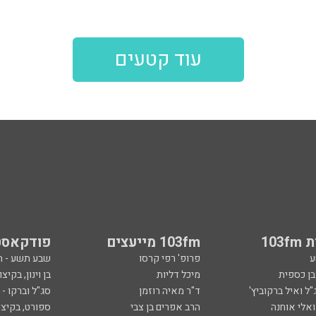
עוד קטעים
103
103fm מייעצים
פודקאסט
ע
פרופ' רפי קרסו
שבע תשע - 
ובן כספית
מיכל דליות
בן וינון, בקיצו
ל ואיל ברקוביץ'
ד"ר מאיה רוזמן
סג"ל וברקו -
ואלי אוחנה
הרב אפרים בן צבי
ספורט, בקיצו