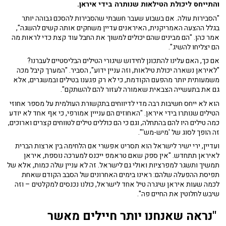
והתייחס ליכולת הטילאות שנותרה בידי איראן.
"הסבירות עולה. אם בשבוע שעבר חשבתי שהסבירות להסכם גבוהה יותר
בגלל ההצעה האמריקנית, האיראנים עדיין משחקים אותה קשים להשגה",
אמר כהן. "הם מבינים שהם יכולים למשוך את החבל עוד קצת כדי לראות מה
הם יצליחו להשיג".
אם כך, האם עלינו להתכונן לחידוש שיגורי הטילים הבליסטיים לעברנו?
"לאיראן נשארה יכולת טילאות, וזה עניין ידוע", הסביר. "המערך קיבל מכה
משמעותית יותר מהפעם הקודמת, כי לא רק פגענו בטילים ובמשגרים, אלא
גם את בתעשייה הצבאית שאמורה לעזור להם להשתקם".
הוא לא ייחס חשיבות רבה מדי לדיווחים בתקשורת העולמית על מספר אחוזי
הטילים שנותרו בידי איראן. "האחוזים הם ענייין אמורפי, כי אף אחד לא יודע
כמה טילים היו להם בהתחלה, וגם כי הם כוללים טילים לטווחים קצרים וארוכים,
זה הופך לסוג של 'מיש-מש'".
ועדיין, ירי ישיר לישראל הוא תסריט אפשרי אם הלחימה בין ארצות הברית
לאיראן תתחדש. "אין ספק שאם טראמפ ייכנס למערכה נוספת, איראן
תמשיך ותשגר למפרציות ואולי גם לישראל. זה לא עניין שלה כמות, אלא של
תפיסת ההפעלה שלהם: ראינו בימים האחרונים של הסבב הקודם שאחת
לכמה שעות איראן שיגרה טיל אחד לישראל, כולנו נכנסים למקלטים – וזה
שיבש לחלוטין את החיים פה".
"נראה שאנחנו יותר חיילים מאשר