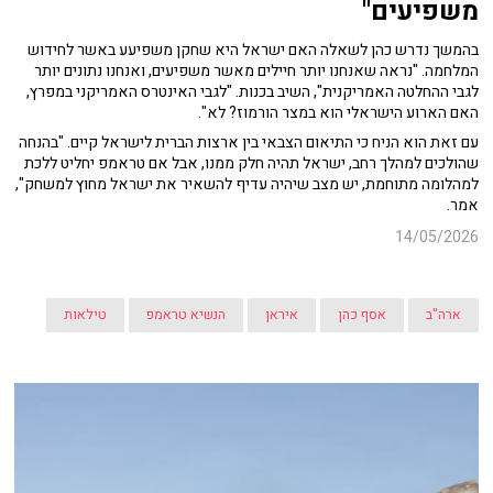
משפיעים"
בהמשך נדרש כהן לשאלה האם ישראל היא שחקן משפיעע באשר לחידוש
המלחמה. "נראה שאנחנו יותר חיילים מאשר משפיעים, ואנחנו נתונים יותר
לגבי ההחלטה האמריקנית", השיב בכנות. "לגבי האינטרס האמריקני במפרץ,
האם הארוע הישראלי הוא במצר הורמוז? לא".
עם זאת הוא הניח כי התיאום הצבאי בין ארצות הברית לישראל קיים. "בהנחה
שהולכים למהלך רחב, ישראל תהיה חלק ממנו, אבל אם טראמפ יחליט ללכת
למהלומה מתוחמת, יש מצב שיהיה עדיף להשאיר את ישראל מחוץ למשחק",
אמר.
14/05/2026
ארה"ב
אסף כהן
איראן
הנשיא טראמפ
טילאות