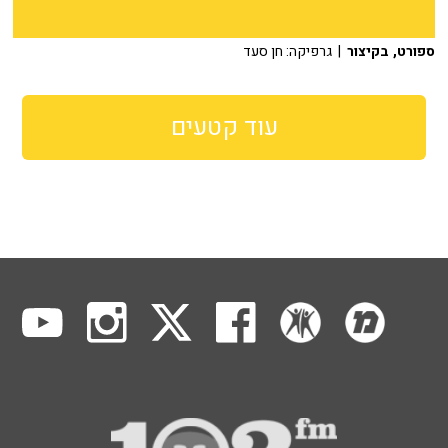
ספורט, בקיצור
| גרפיקה: חן סעד
עוד קטעים