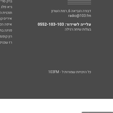
ברק סרי 
גיא פלג
דבורה הנביאה 6, רמת השרון
תוכנית ה
radio@103.fm
איריס קו
עלייה לשידור: 0552-103-103
איפה הכ
בעלות שיחה רגילה
פנינה בת
רון קופמ
רז שכניק
כל הזכויות שמורות ל - 103FM