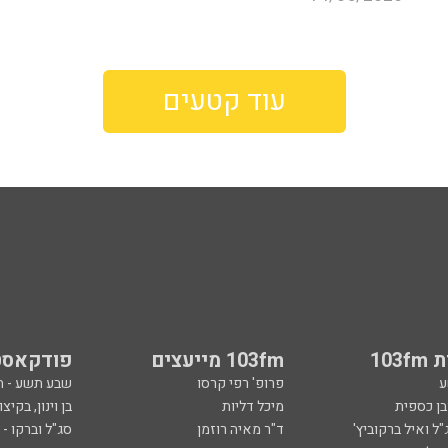
עוד קטעים
103
103fm מייעצים
פודקאסט
ע
פרופ' רפי קרסו
שבע תשע - 
ובן כספית
מיכל דליות
בן וינון, בקיצו
ל ואיל ברקוביץ'
ד"ר מאיה רוזמן
סג"ל וברקו -