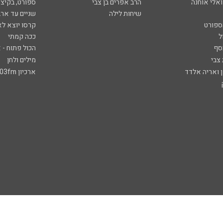
ואלי אוחנה
הרב אפרים בן צבי
ספורט, בקיצו
שיחות לילה
שניים עד ארב
ספורט
קרסו יוצא לא
ל
ככה קמתי
סף
הכול פתוח - א
 צבי
מילים ולחן
ן ואריה אלדד
ארכיון 103fm