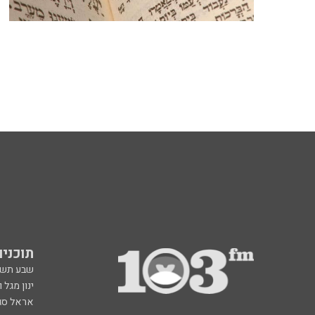
תוכניות fm
שבע תש
ינון מגל 
אראל סג"