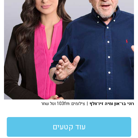
רוני בר־און ומיה זיו־וולף
| צילומים: 103fm וטל שחר
עוד קטעים