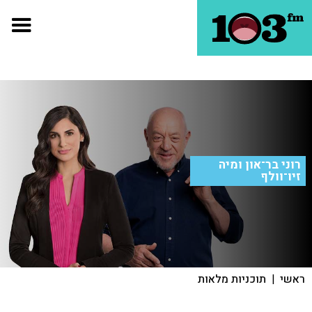
רוני בר־און ומיה
זיו־וולף
ראשי
|
תוכניות מלאות