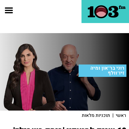
רוני בר־און ומיה
זיו־וולף
ראשי
|
תוכניות מלאות