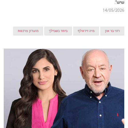
שיש".
14/05/2026
רוני בר און
מיה זיו־וולף
ביחד בשבילך
מועדון צרכנות