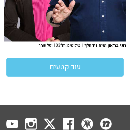
רוני בר־און ומיה זיו־וולף
| צילומים: 103fm וטל שחר
עוד קטעים