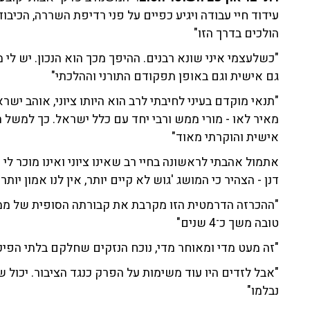
עידוד חיי עבודה ויגיע כפיים על פני רדיפת השררה, הכיבוד
הולכים בדרך הזו"
"כשלעצמי איני שונא רבנים. ההיפך מכך הוא הנכון. יש לי
גם אישית וגם באופן תפקודם התורני וההלכתי"
"תנאי מוקדם בעיני לחיבתי לרב הוא היותו ציוני, אוהב י
מאיר לאו - מורי ממש ורבי יחד עם כלל ישראל. כך למשל ה
אישית והוקרתי מאוד"
אתמול אהבתי לראשונה בחיי רב שאינו ציוני ואינו מוכר לי 
דנן - הצהיר כי המושג 'גוש לא קיים יותר, אין לנו אמון יותר 
"ההכרזה הדרמטית הזו מקרבת את קבורתה הסופית של ממש
טובה משך כ־4 שנים"
"זה מעט מדי ומאוחר מדי, נוכח הנזקים שחלקם בלתי הפיכים שגרמה 
"אבל לזדים היו עוד משימות על הפרק כנגד הציבור. יכו
נבלמו"