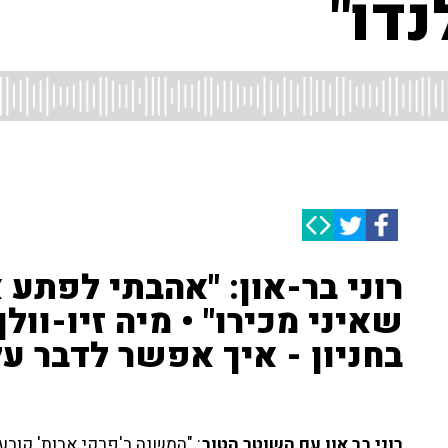
נדו"
רוני בר-און: "אהבתי לפתע א
שאיני מכירו" • מיה זיו-וול
בחניון - איך אפשר לדבר ע
רוני בר און עם השוטר הטוב
: "המשנה ב'פרקי אבות' קוב