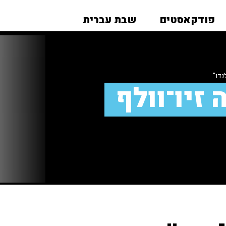
פודקאסטים
שבת עברית
נדו"
 זיו־וולף