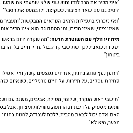
"איני מכיר את הרב לנדו וחוששני שלא שמעתי את שמעו . 
היטיב גם עם שאר הציבור. כשקיצר, ולו במעט את הסבל"
"ואז נזכרתי בתפילות הימים הנוראים המבקשות 'ותעביר מ
שאינו ציוני, שאיני מכירו, ומן הסתם גם הוא אינו מכיר אותי,
מיה זיו וולף עם השוטרת הרעה
: "מה שקרה היום בראש הנ
תזכורת כואבת לכך שתושבי קו הגבול עדיין חיים בלי הדבר
ביטחון"
"רחפן נפץ פוגע בחניון, אזרחים נפצעים קשה, ואין אפיל
פתיחת עסקים, על תיירות, על חיים נורמליים, כשאיום כזה 
"תושבי ראש הנקרה, שלומי, מטולה, אביבים, משגב עם ושאר
שמעו מספיק על ריבונות, הרתעה, משילות וניצחון. אבל בס
האם אדם יכול לצאת מהבית, ללכת לעבודה, לחנות בחניון —
הצער, היא לא"