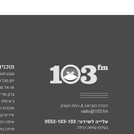
תוכניות fm
שבע תש
ינון מגל 
אראל סג"
ברק סרי 
גיא פלג
דבורה הנביאה 6, רמת השרון
תוכנית ה
radio@103.fm
איריס קו
עלייה לשידור: 0552-103-103
איפה הכ
בעלות שיחה רגילה
פנינה בת