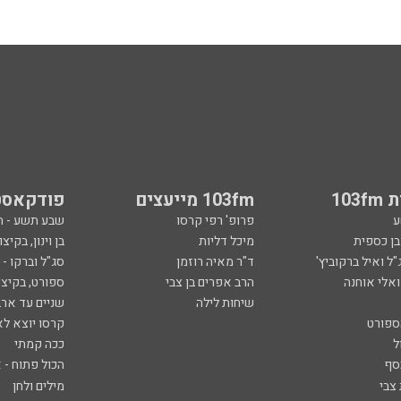
103
103fm מייעצים
פודקאסט
ע
פרופ' רפי קרסו
שבע תשע - 
ובן כספית
מיכל דליות
בן וינון, בקיצו
ל ואיל ברקוביץ'
ד"ר מאיה רוזמן
סג"ל וברקו -
ואלי אוחנה
הרב אפרים בן צבי
ספורט, בקיצו
שיחות לילה
שניים עד ארב
ספורט
קרסו יוצא לא
ל
ככה קמתי
סף
הכול פתוח - א
 צבי
מילים ולחן