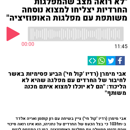
"לא רואה מצב שהמפלגות
החרדיות יצליחו למצוא נוסחה
משותפת עם מפלגות האופוזיציה"
00:00
11:45
אבי מימרן (רדיו 'קול חי') הביע פסימיות באשר
לחיבור של החרדים עם מפלגה שהיא לא
הליכוד: "הם לא יוכלו למצוא איתם מכנה
משותף"
אבי מימרן (רדיו 'קול חי') ציין בשיחה עם רון קופמן ואריה אלדד
ב-103fm כי בצל הכעס של החרדים על נתניהו, הוא אינו רואה סיכוי
שהם יקימו ממשלה עם מפלגות האופוזיציה. כמו כן התייחס לגיוס