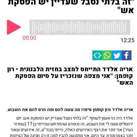
"זה בלתי נסבל שעדיין יש הפסקת
אש"
00:00
12:25
אריה אלדד התייחס למצב בחזית הלבנונית • רון
קופמן: "אני מצפה שנזכריז על סיום הפסקת
האש"
אריה אלדד ורון קופמן סיפרו מה עשה להם ומה הרס להם את השבוע.
אלדד היה הראשון לשתף: "זה בלתי נסבל שעדיין יש הפסקת אש. יום
ירושלים עשה לי את השבוע, זה מאורע שהתרחש שהייתי בן 17 (שחרור
העיר) אני זוכר את רצף האירועים האלה, הייתי בגנד"ע, זה אירועים שאני
זוכר בצמרמורת. עד היום, אני מתקשה להבין למה זו רק חגיגה של הציונות