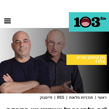
רון קופמן ואריה
אלדד
ראשי
|
תוכניות מלאות
|
RSS
|
פייסבוק