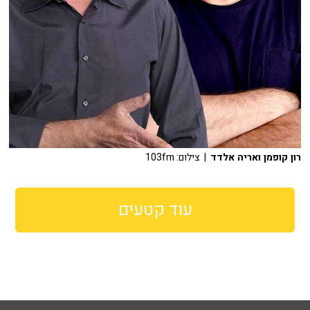
רון קופמן ואריה אלדד
| צילום: 103fm
עוד קטעים