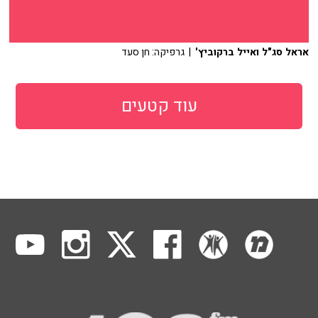
אראל סג"ל ואייל ברקוביץ'
| גרפיקה: חן סעד
עוד קטעים