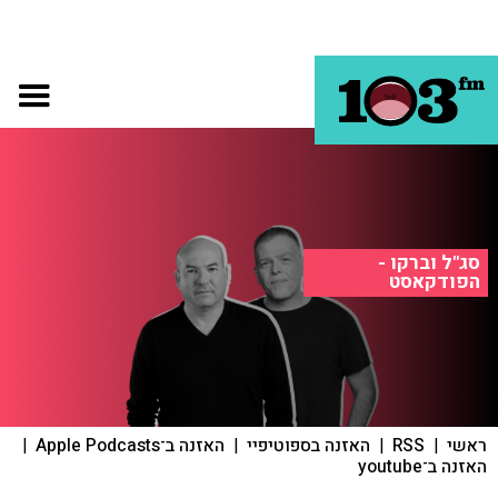
סג"ל וברקו -
הפודקאסט
ראשי
|
RSS
|
האזנה בספוטיפיי
|
האזנה ב־Apple Podcasts
|
האזנה ב־youtube