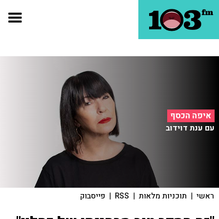
איפה הכסף
עם ענת דוידוב
ראשי
|
תוכניות מלאות
|
RSS
|
פייסבוק