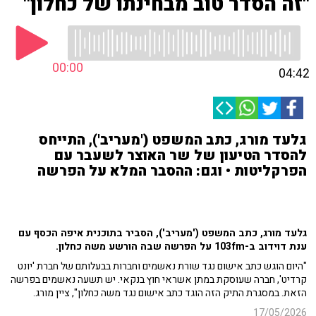
"זה הסדר טוב מבחינתו של כחלון"
00:00
04:42
גלעד מורג, כתב המשפט ('מעריב'), התייחס
להסדר הטיעון של שר האוצר לשעבר עם
הפרקליטות • וגם: ההסבר המלא על הפרשה
גלעד מורג, כתב המשפט ('מעריב'), הסביר בתוכנית איפה הכסף עם
ענת דוידוב ב-103fm על הפרשה שבה הורשע משה כחלון.
"היום הוגש כתב אישום נגד שורת נאשמים וחברות בבעלותם של חברת 'יונט
קרדיט', חברה שעוסקת במתן אשראי חוץ בנקאי. יש תשעה נאשמים בפרשה
הזאת. במסגרת התיק הזה הוגד כתב אישום נגד משה כחלון", ציין מורג.
17/05/2026