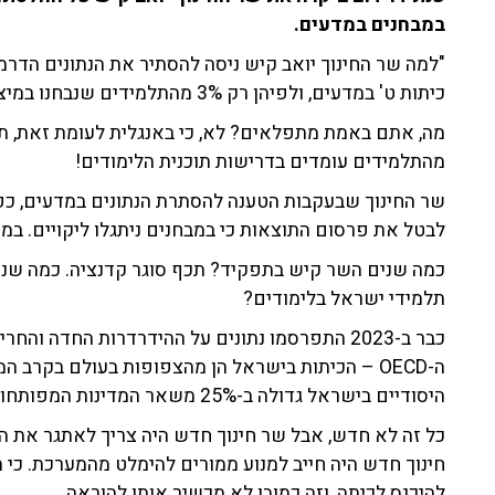
במבחנים במדעים.
"למה שר החינוך יואב קיש ניסה להסתיר את הנתונים הדרמ
כיתות ט' במדעים, ולפיהן רק 3% מהתלמידים שנבחנו במיצ"ב הצליחו לעבור אותו בהצלחה?
מהתלמידים עומדים בדרישות תוכנית הלימודים!
שר החינוך שבעקבות הטענה להסתרת הנתונים במדעים, כפי
לבטל את פרסום התוצאות כי במבחנים ניתגלו ליקויים. במ
כמה שנים השר קיש בתפקיד? תכף סוגר קדנציה. כמה שני
תלמידי ישראל בלימודים?
כבר ב-2023 התפרסמו נתונים על ההידרדרות החדה 
ה-OECD – הכיתות בישראל הן מהצפופות בעולם בקרב
היסודיים בישראל גדולה ב-25% משאר המדינות המפותחות!
כל זה לא חדש, אבל שר חינוך חדש היה צריך לאתגר את 
חינוך חדש היה חייב למנוע ממורים להימלט מהמערכת. כי 
להיכנס לכיתה, וזה כמובן לא מכשיר אותו להוראה.