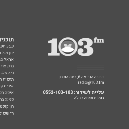
תוכניות fm
שבע תש
ינון מגל 
אראל סג"
ברק סרי 
גיא פלג
דבורה הנביאה 6, רמת השרון
תוכנית ה
radio@103.fm
איריס קו
עלייה לשידור: 0552-103-103
איפה הכ
בעלות שיחה רגילה
פנינה בת
רון קופמ
רז שכניק