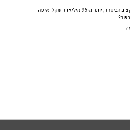
רק נזכיר שתקציב משרד החינוך הוא השני בגודלו אחרי תקציב הביטחון, יותר מ-96 מיליארד שקל. איפה
 השר?
ה!