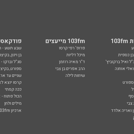
103
103fm מייעצים
פודקאסט
ע
פרופ' רפי קרסו
שבע תשע - 
ובן כספית
מיכל דליות
בן וינון, בקיצו
ל ואיל ברקוביץ'
ד"ר מאיה רוזמן
סג"ל וברקו -
ואלי אוחנה
הרב אפרים בן צבי
ספורט, בקיצו
שיחות לילה
שניים עד ארב
ספורט
קרסו יוצא לא
ל
ככה קמתי
סף
הכול פתוח - א
 צבי
מילים ולחן
ן ואריה אלדד
ארכיון 103fm