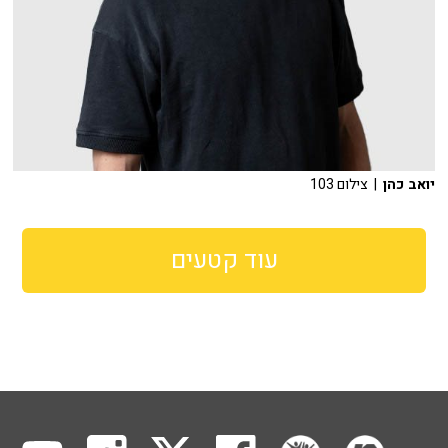
יואב כהן
| צילום 103
עוד קטעים