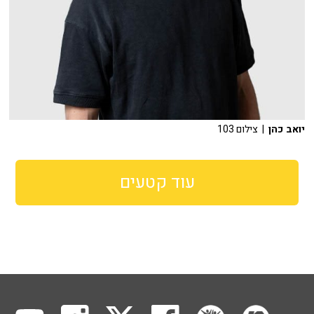
יואב כהן
| צילום 103
עוד קטעים