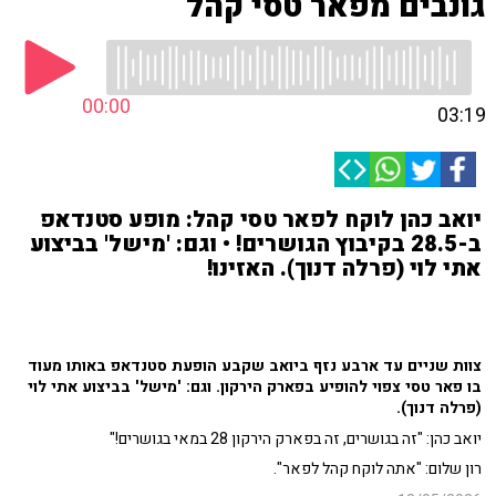
גונבים מפאר טסי קהל
00:00
03:19
יואב כהן לוקח לפאר טסי קהל: מופע סטנדאפ
ב-28.5 בקיבוץ הגושרים! • וגם: 'מישל' בביצוע
אתי לוי (פרלה דנוך). האזינו!
צוות שניים עד ארבע נזף ביואב שקבע הופעת סטנדאפ באותו מעוד
בו פאר טסי צפוי להופיע בפארק הירקון. וגם: 'מישל' בביצוע אתי לוי
(פרלה דנוך).
יואב כהן: "זה בגושרים, זה בפארק הירקון 28 במאי בגושרים!"
רון שלום: "אתה לוקח קהל לפאר".