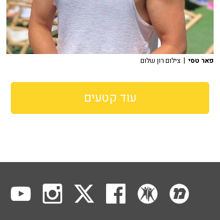
פאר טסי
| צילום רון שלום
עוד קטעים