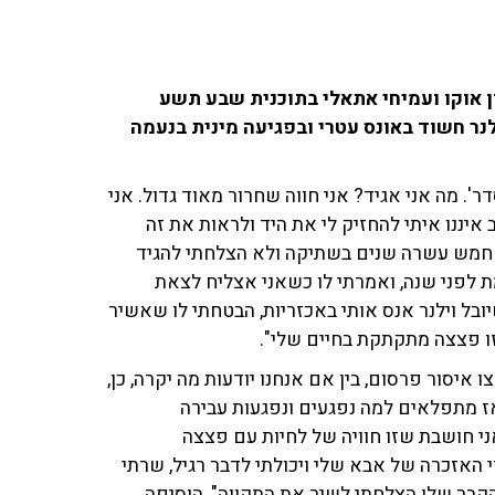
ן אוקו ועמיחי אתאלי בתוכנית שבע תשע
ר וילנר חשוד באונס עטרי ובפגיעה מינית בנעמה
. מה אני אגיד? אני חווה שחרור מאוד גדול. אני
איננו איתי להחזיק לי את היד ולראות את זה
ה חמש עשרה שנים בשתיקה ולא הצלחתי להגיד
ת לפני שנה, ואמרתי לו כשאני אצליח לצאת
בל וילנר אנס אותי באכזריות, הבטחתי לו שאשיר
זו פצצה מתקתקת בחיים שלי".
ו איסור פרסום, בין אם אנחנו יודעות מה יקרה, כן,
אז מתפלאים למה נפגעים ונפגעות עבירה
י חושבת שזו חוויה של לחיות עם פצצה
זכרה של אבא שלי ויכולתי לדבר רגיל, שרתי
הקבר שלו הצלחתי לשיר את התקווה", הוסיפה