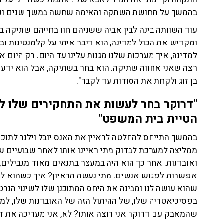
בהמשך על תחושת השתקה והאימה שחשה במשך שנים ועל
עוד השוותה בינה לבין אביה ששניהם חוו בחייהם שתיקה בש
ומקדיש את הכול למדינה,
הוא דיבר איתי על קלמנטינות ובנ
למדינה, איך מערכות שלנו מגנות עלינו עד היום. רק היום א
רצה שאני אחווה שתיקה. הוא בחר בשתיקה, אבל הוא ידע
בן זוג ולקחת את הסודות עד לקבר".
"דרוקר בחר לעשות את התחקירים שלו ל
הטיית בית המשפט"
בהמשך התייחס להחלטה לראיין את האנס יובל וילנר לתוכנית
ממליצה למערכת לבדוק מתי ראיינו אותו לאחר שבועיים 
ואובדנות. אחר כך הוא היה במעצר בתנאים מאוד מגבילים, א
אפשרות לפגוש אנשים. מתי נעשה הראיון? איך כשהוא לא
שהוא עושה לנו ומבינה את היחס המתוכנן שלו לשינוי הנ
בפסיכיאטריה שלו, של ההיתול הזה של האובדנות שלו, למ
שהמאבק עם דרוקר אני רוצה אותו? לא, אני מעריכה את דר