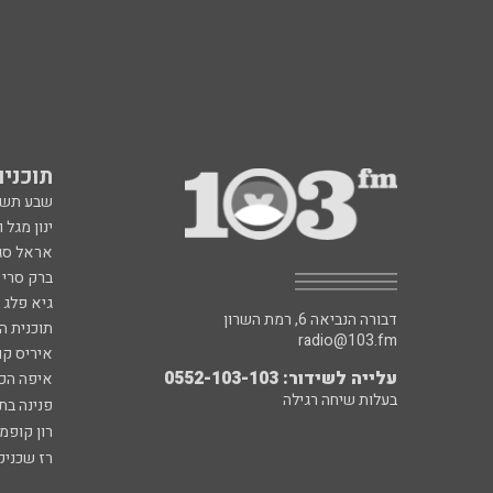
תוכניות fm
שבע תש
ינון מגל 
אראל סג"
ברק סרי 
גיא פלג
דבורה הנביאה 6, רמת השרון
תוכנית ה
radio@103.fm
איריס קו
עלייה לשידור: 0552-103-103
איפה הכ
בעלות שיחה רגילה
פנינה בת
רון קופמ
רז שכניק