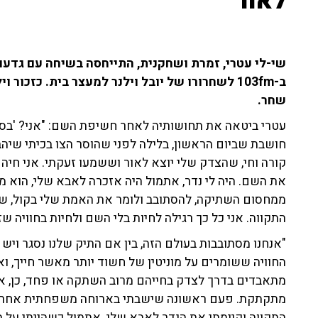
לאור"
שי-לי עטרי, זמרת ושחקנית, התייחסה בשיחה עם גדעו
ב-103fm לשחרורו של יובל וילנר למעצר בית. כזכו
שחר.
עטרי ביטאה את תחושותיה לאחר חשיפת השם: "אני? 'בסדר'
חושבת שביום הראשון, בלילה לפני שהוסר הצו בכיתי שיהב 
קורה וחי, שהצדק שלי יוצא לאור וששמעו זעקתי. אני חי
את השם. היה לי נדר, אתמול היה אזכרה לאבא שלי, הוא מ
ממחסום השתיקה, להסתובב ולומר את האמת שלי בקול, שיו
התקווה. אני כל כך רגילה לחיות בלי השם ו
לחיות בחוויה ש
"אנחנו מסתובבות בעולם הזה, בין אם התיק שלנו נסגר ויש צ
החוויה ששומרים על מוניטין של חשוד יותר מאשר חייך, ו
מתאבדים בדרך לצדק בחייהם מרוב השתקה או פחד, כן, אנ
מתקתקת. פעם ראשונה שישבתי בארוחה משפחתית אחרי הא
התקווה וקיימתי את הנדר לאבא שלי. אתמול כשהייתי על 