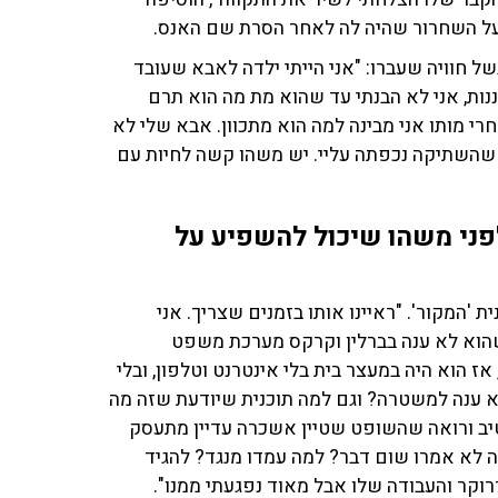
 השחרור שהיה לה לאחר הסרת שם האנס.
ל חוויה שעברו: "אני הייתי ילדה לאבא שעובד
נות, אני
לא הבנתי עד שהוא מת מה הוא תרם
חרי מותו אני מבינה למה הוא מתכוון. אבא שלי לא
 שהשתיקה נכפתה עליי. יש משהו קשה לחיות עם
פני משהו שיכול להשפיע על
 'המקור'. "ראיינו אותו בזמנים שצריך. אני
שהוא לא ענה בברלין וקרקס מערכת משפט
ז הוא היה במעצר בית בלי אינטרנט וטלפון, ובלי
 ענה למשטרה? וגם למה תוכנית שיודעת שזה מה
רטיב ורואה שהשופט שטיין אשכרה עדיין מתעסק
ה לא אמרו שום דבר? למה עמדו מנגד? להגיד
וקר והעבודה שלו אבל מאוד נפגעתי ממנו".