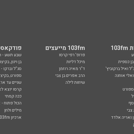
103
103fm מייעצים
פודקאסט
ע
פרופ' רפי קרסו
שבע תשע - 
ובן כספית
מיכל דליות
בן וינון, בקיצו
ל ואיל ברקוביץ'
ד"ר מאיה רוזמן
סג"ל וברקו -
ואלי אוחנה
הרב אפרים בן צבי
ספורט, בקיצו
שיחות לילה
שניים עד ארב
ספורט
קרסו יוצא לא
ל
ככה קמתי
סף
הכול פתוח - א
 צבי
מילים ולחן
ן ואריה אלדד
ארכיון 103fm