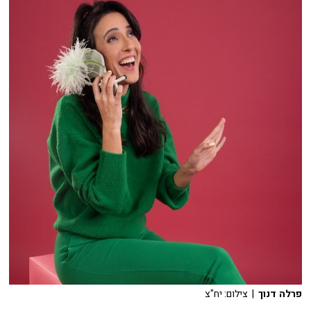
פרלה דנוך
| צילום: יח"צ