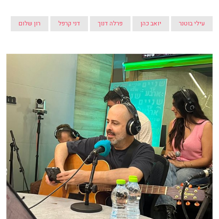
עילי בוטנר
יואב כהן
פרלה דנוך
דני קרפל
רון שלום