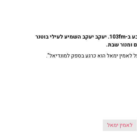
מבזק הספורט של הרון הרון (רון שלום) בשניים עד ארבע ב-103fm. יעקב יעקב השמיע לעילי בוטנר
 ומנור שבת.
על לאמין ימאל הוא כרגע בספק למונדיאל".
לאמין ימאל