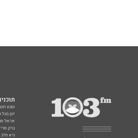
תוכניות fm
שבע תש
ינון מגל 
אראל סג"
ברק סרי 
גיא פלג
דבורה הנביאה 6, רמת השרון
תוכנית ה
radio@103.fm
איריס קו
עלייה לשידור: 0552-103-103
איפה הכ
בעלות שיחה רגילה
פנינה בת
רון קופמ
רז שכניק