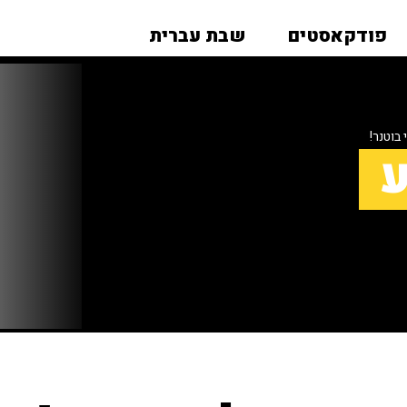
פודקאסטים
שבת עברית
בוטנר!
ע