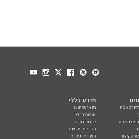
ים
מידע כללי
הפודקאסט
תנאי שימוש
ר
אודות הרדיו
 הפודקאסט
לוח שידורים
ר
מדיניות פרטיות
ע, בקיצור
הצהרת נגישות
כול
הרשמה לניוזלטר
צרו קשר
מנון רגב