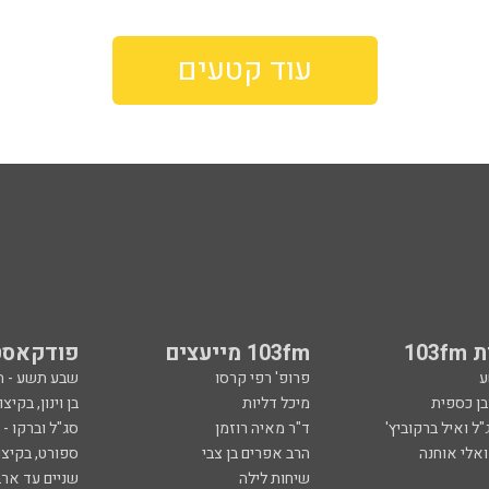
103
103fm מייעצים
פודקאסט
ע
פרופ' רפי קרסו
שבע תשע - 
ובן כספית
מיכל דליות
בן וינון, בקיצו
ל ואיל ברקוביץ'
ד"ר מאיה רוזמן
סג"ל וברקו -
ואלי אוחנה
הרב אפרים בן צבי
ספורט, בקיצו
שיחות לילה
שניים עד ארב
ספורט
קרסו יוצא לא
ל
ככה קמתי
סף
הכול פתוח - א
 צבי
מילים ולחן
ן ואריה אלדד
ארכיון 103fm