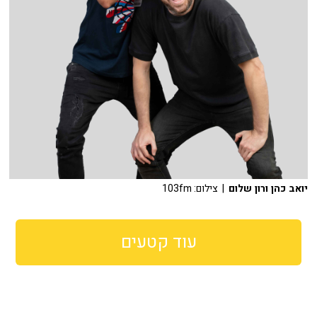
יואב כהן ורון שלום
| צילום: 103fm
עוד קטעים