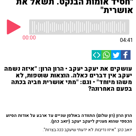
"חסיד אומות הבנקט. תשאל את
אושרית"
00:00
04:41
עושקים את יעקב יעקב • הרון הרון: "איזה נשמה
יעקב אין דברים כאלה. הוצאות שוטפות, לא
משהו מיוחד" • וגם: "מתי אושרית חביה בכתה
בפעם האחרונה?
הרון הרון (רון שלום) התוודה באולפן שניים עד ארבע על אודות הסיוע
הכספי שהוא מעניק ליעקב יעקב (יואב כהן).
יואב כהן: "איזו נדיבות. לא ידעתי שיעקב ככה בצרות".