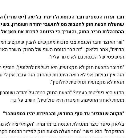
חבר ועדת הכספים חבר הכנסת ולדימיר בליאק (יש עתיד) ה
ההתנהלות סביב החוק, והעריך כי היוזמה לפנות את חאן אל
"שר האוצר וחבר הכנסת צבי סוכות מתקשים להבין שתקציב המד
הדתית", אמר בליאק.. "זה כבר הנוסח השני של החוק. משרד האו
המשפטי של הכנסת גם לא סגור עליו".
"מדובר בהצעת חוק לא מקצועית, היא רשלנית לחלוטין", הוסיף
הזה אין גבולות. אני לא רואה היתכנות שהחוק הזה עובר. אין לי 
הזאת לא מקצועית ופוליטית לחלוטין".
מדוע היא פוליטית בעיניו? "הצעת החוק בנויה על יהודה ושומרון
מתחת לאחוז החסימה, והמטרה היא פוליטית", השיב על כך.
"מקווה שנתפזר עד סוף החודש, והבחירות יהיו בספטמבר"
בליאק סיפר כיצד מתנהלת הכנסת בדמדומיה. "הקואליציה לא מ
מתפקדת". הוא בישר: "מחר תעלה הצעת חוק לפיזור הכנסת בקרי