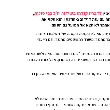
לדבריו קודמו בשידור, ח"כ צבי סוכות
אזין
,
שהעלה הצעת חוק להטבות מס לתושבי יהודה ושומרון. בשיחה עם ענת דוידוב ב-103fm הוא תקף את
 אחמר לא תצא אל הפועל גם הפעם.
ינה הוא לא הקופה הקטנה של מפלגת הציונות
צר מתנגד, משרד המשפטים מתנגד, וגם הייעוץ
 חבר ועדת הכספים. "למדנו שבכנסת הזאת ולשר האוצר
שום דבר נגד תושבי יהודה ושומרון, אבל צורת העבודה
, כי זה מקור הכוח של שר האוצר. הוא נמצא זמן רב
חוקקת, ורצינו להמחיש עד כמה הכנסת הזאת לא
אה טרומית. אני מקווה שנתפזר עד סוף החודש,