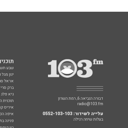
תוכניות fm
שבע תש
ינון מגל 
אראל סג"
ברק סרי 
גיא פלג
דבורה הנביאה 6, רמת השרון
תוכנית ה
radio@103.fm
איריס קו
עלייה לשידור: 0552-103-103
איפה הכ
בעלות שיחה רגילה
פנינה בת
רון קופמ