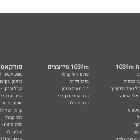
103
103fm מייעצים
פודקאסט
ע
פרופ' רפי קרסו
שבע תשע - 
ובן כספית
מיכל דליות
בן וינון, בקיצו
ל ואיל ברקוביץ'
ד"ר מאיה רוזמן
סג"ל וברקו -
ואלי אוחנה
הרב אפרים בן צבי
ספורט, בקיצו
שיחות לילה
שניים עד ארב
ספורט
קרסו יוצא לא
ל
ככה קמתי
סף
הכול פתוח - א
 צבי
מילים ולחן
ן ואריה אלדד
ארכיון 103fm