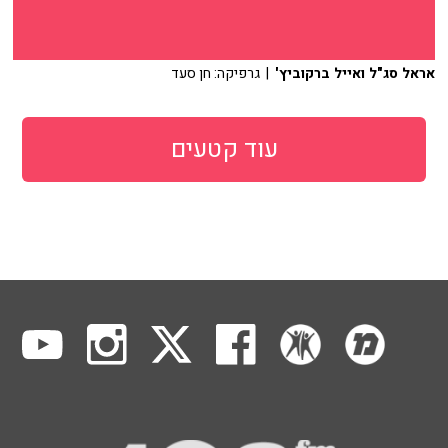
אראל סג"ל ואייל ברקוביץ'
| גרפיקה: חן סעד
עוד קטעים