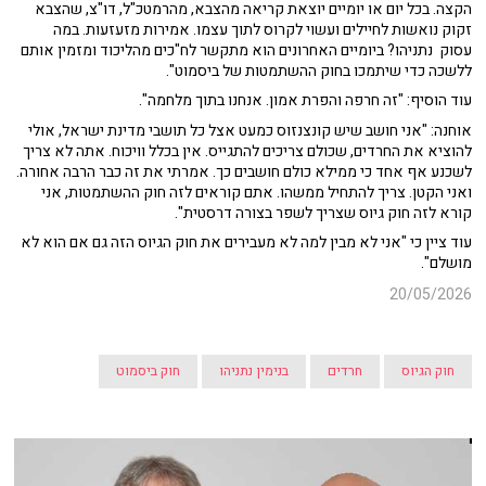
הקצה. בכל יום או יומיים יוצאת קריאה מהצבא, מהרמטכ"ל, דו"צ, שהצבא
זקוק נואשות לחיילים ועשוי לקרוס לתוך עצמו. אמירות מזעזעות. במה
עסוק נתניהו? ביומיים האחרונים הוא מתקשר לח"כים מהליכוד ומזמין אותם
ללשכה כדי שיתמכו בחוק ההשתמטות של ביסמוט".
עוד הוסיף: "זה חרפה והפרת אמון. אנחנו בתוך מלחמה".
אוחנה: "אני חושב שיש קונצנזוס כמעט אצל כל תושבי מדינת ישראל, אולי
להוציא את החרדים, שכולם צריכים להתגייס. אין בכלל וויכוח. אתה לא צריך
לשכנע אף אחד כי ממילא כולם חושבים כך. אמרתי את זה כבר הרבה אחורה.
ואני הקטן. צריך להתחיל ממשהו. אתם קוראים לזה חוק ההשתמטות, אני
קורא לזה חוק גיוס שצריך לשפר בצורה דרסטית".
עוד ציין כי "אני לא מבין למה לא מעבירים את חוק הגיוס הזה גם אם הוא לא
מושלם".
20/05/2026
חוק הגיוס
חרדים
בנימין נתניהו
חוק ביסמוט