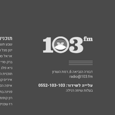
תוכניות fm
שבע תש
ינון מגל 
אראל סג"
ברק סרי 
גיא פלג
דבורה הנביאה 6, רמת השרון
תוכנית ה
radio@103.fm
איריס קו
עלייה לשידור: 0552-103-103
איפה הכ
בעלות שיחה רגילה
פנינה בת
רון קופמ
רז שכניק