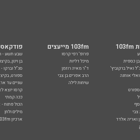
103
103fm מייעצים
פודקאסט
ע
פרופ' רפי קרסו
שבע תשע - 
ובן כספית
מיכל דליות
בן וינון, בקיצו
ל ואיל ברקוביץ'
ד"ר מאיה רוזמן
סג"ל וברקו -
ואלי אוחנה
הרב אפרים בן צבי
ספורט, בקיצו
שיחות לילה
שניים עד ארב
ספורט
קרסו יוצא לא
ל
ככה קמתי
סף
הכול פתוח - א
 צבי
מילים ולחן
ן ואריה אלדד
ארכיון 103fm