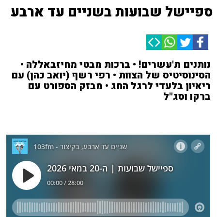
ספיישל שבועות בשניים עד ארבע
נותנים ת'עשרים! • ברכות מבטי מחיזבאללה •
הסינוסיטיס של הצוות • רפי רשף (יואב כהן) עם
ריאיון בלעדי לרגל החג • מבזק הספורט עם
ברקו וסג"ל