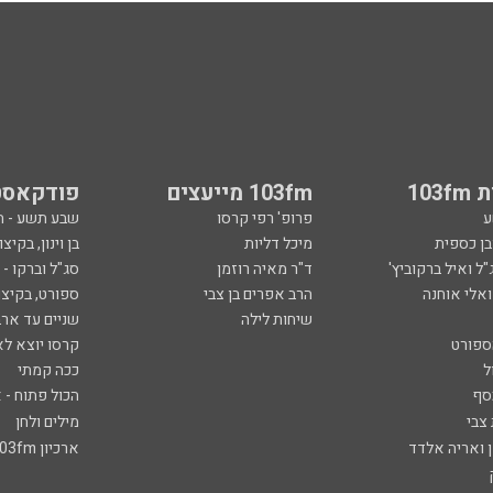
103
103fm מייעצים
פודקאסט
ע
פרופ' רפי קרסו
שבע תשע - 
ובן כספית
מיכל דליות
בן וינון, בקיצו
ל ואיל ברקוביץ'
ד"ר מאיה רוזמן
סג"ל וברקו -
ואלי אוחנה
הרב אפרים בן צבי
ספורט, בקיצו
שיחות לילה
שניים עד ארב
ספורט
קרסו יוצא לא
ל
ככה קמתי
סף
הכול פתוח - א
 צבי
מילים ולחן
ן ואריה אלדד
ארכיון 103fm