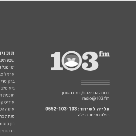
תוכניות fm
שבע תש
ינון מגל 
אראל סג"
ברק סרי 
גיא פלג
דבורה הנביאה 6, רמת השרון
תוכנית ה
radio@103.fm
איריס קו
עלייה לשידור: 0552-103-103
איפה הכ
בעלות שיחה רגילה
פנינה בת
רון קופמ
רז שכניק