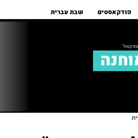
פודקאסטים
שבת עברית
וס קצת"
וחנה
ית