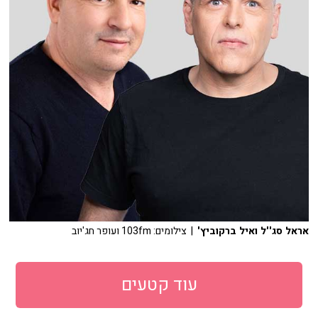
אראל סג''ל ואיל ברקוביץ'
| צילומים: 103fm ועופר חג'יוב
עוד קטעים