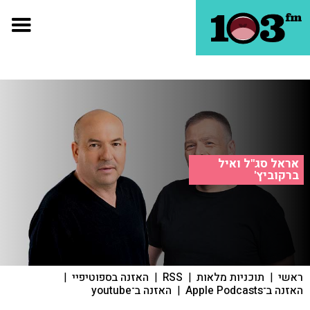
אראל סג"ל ואיל
ברקוביץ'
ראשי
|
תוכניות מלאות
|
RSS
|
האזנה בספוטיפיי
|
האזנה ב־Apple Podcasts
|
האזנה ב־youtube