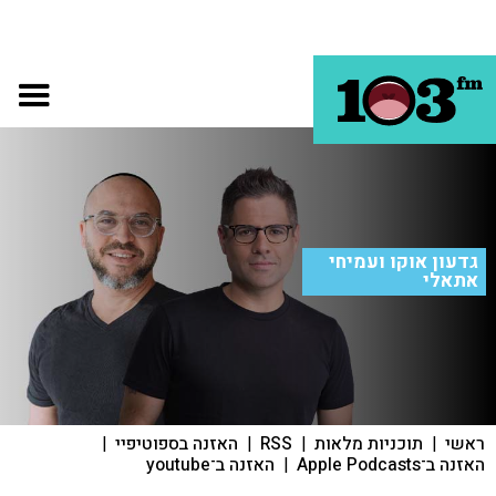
גדעון אוקו ועמיחי
אתאלי
ראשי
|
תוכניות מלאות
|
RSS
|
האזנה בספוטיפיי
|
האזנה ב־Apple Podcasts
|
האזנה ב־youtube