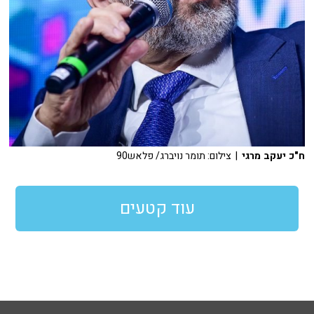
ח"כ יעקב מרגי
| צילום: תומר נויברג/ פלאש90
עוד קטעים