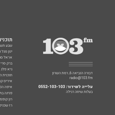
תוכניות fm
שבע תש
ינון מגל 
אראל סג"
ברק סרי 
גיא פלג
דבורה הנביאה 6, רמת השרון
תוכנית ה
radio@103.fm
איריס קו
עלייה לשידור: 0552-103-103
איפה הכ
בעלות שיחה רגילה
פנינה בת
רון קופמ
רז שכניק