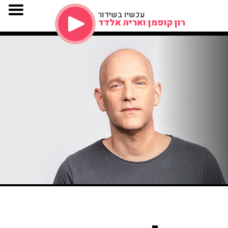
עכשיו בשידור
רון קופמן ואריה אלדד