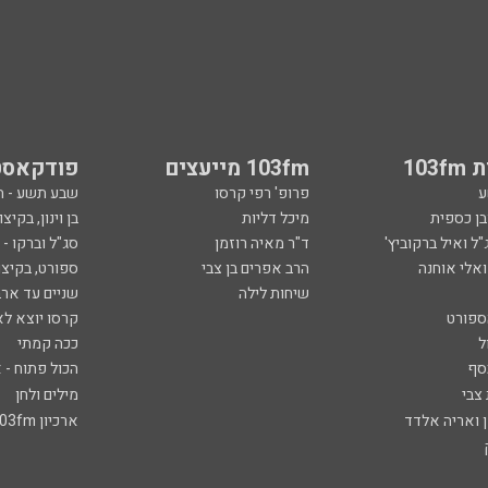
103
103fm מייעצים
פודקאסט
ע
פרופ' רפי קרסו
שבע תשע - 
ובן כספית
מיכל דליות
בן וינון, בקיצו
ל ואיל ברקוביץ'
ד"ר מאיה רוזמן
סג"ל וברקו -
ואלי אוחנה
הרב אפרים בן צבי
ספורט, בקיצו
שיחות לילה
שניים עד ארב
ספורט
קרסו יוצא לא
ל
ככה קמתי
סף
הכול פתוח - א
 צבי
מילים ולחן
ן ואריה אלדד
ארכיון 103fm