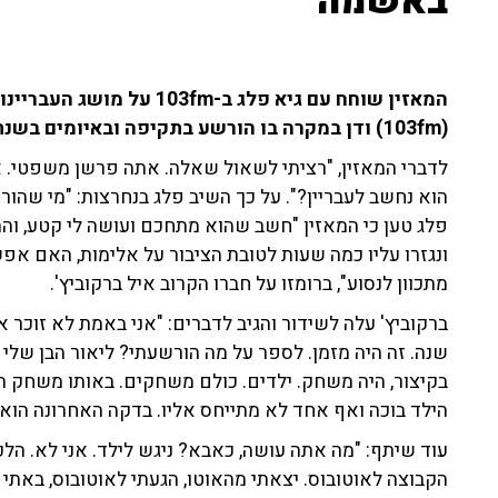
באשמה"
המאזין שוחח עם גיא פלג ב-m
(103fm) ודן במקרה בו הורשע בתקיפה ובאיומים בשנת 2009.
לדברי המאזין, "רציתי לשאול שאלה. אתה פרשן משפטי. א
הוא נחשב לעבריין?". על כך השיב פלג בנחרצות: "מי שהור
פלג טען כי המאזין "חשב שהוא מתחכם ועושה לי קטע, ו
ונגזרו עליו כמה שעות לטובת הציבור על אלימות, האם אפש
מתכוון לנסוע", ברומזו על חברו הקרוב איל ברקוביץ'.
ברקוביץ' עלה לשידור והגיב לדברים: "אני באמת לא זוכר א
בקיצור, היה משחק. ילדים. כולם משחקים. באותו משחק ה
הילד בוכה ואף אחד לא מתייחס אליו. בדקה האחרונה הוא 
עוד שיתף: "מה אתה עושה, כאבא? ניגש לילד. אני לא. הלכת
הקבוצה לאוטובוס. יצאתי מהאוטו, הגעתי לאוטובוס, באתי ל