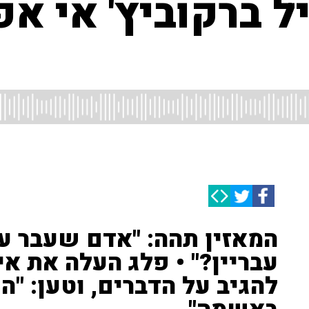
ל ברקוביץ' אי א
המאזין תהה: "אדם שעבר ע
עבריין?" • פלג העלה את אי
להגיב על הדברים, וטען: "ה